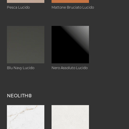
Pesca Lucido
Mattone Bruciato Lucido
Blu Navy Lucido
Nero Assoluto Lucido
NEOLITH®