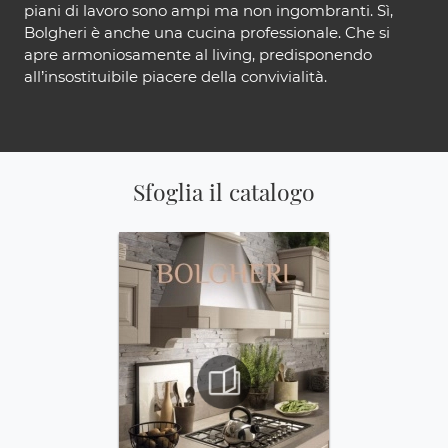
piani di lavoro sono ampi ma non ingombranti. Sì,
Bolgheri è anche una cucina professionale. Che si
apre armoniosamente al living, predisponendo
all’insostituibile piacere della convivialità.
Sfoglia il catalogo