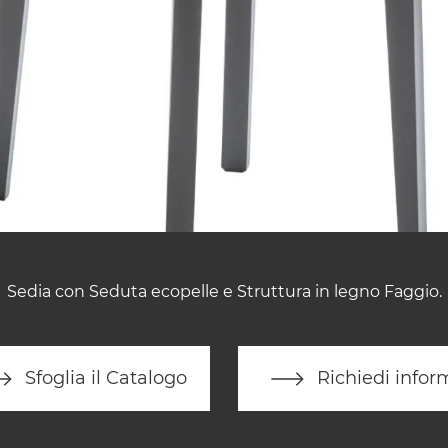
Sedia con Seduta ecopelle e Struttura in legno Faggio.
Sfoglia il Catalogo
Richiedi infor