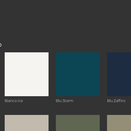
O
Bianco Ice
Blu Storm
Blu Zaffiro