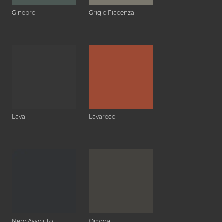
Ginepro
Grigio Piacenza
Lava
Lavaredo
Nero Assoluto
Ombra