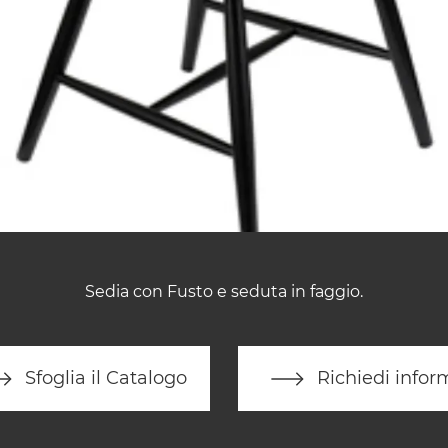
Sedia con Fusto e seduta in faggio.
Sfoglia il Catalogo
Richiedi infor