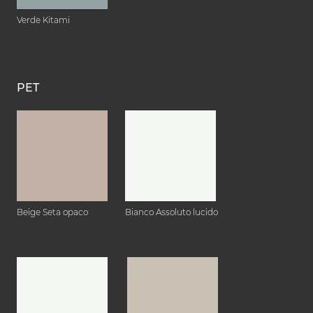
Verde Kitami
PET
Beige Seta opaco
Bianco Assoluto lucido