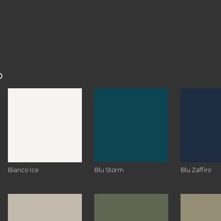
O
Bianco Ice
Blu Storm
Blu Zaffiro