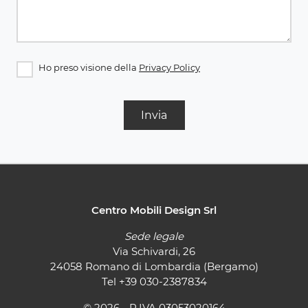
Ho preso visione della
Privacy Policy
Invia
Centro Mobili Design Srl
Sede legale
Via Schivardi, 26
24058 Romano di Lombardia (Bergamo)
Tel
+39 030-2387834
© 2026 - P.IVA 03053020164